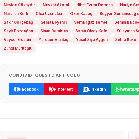
Nevide Gökaydın
Nevzat Akoral
Nihat Evren Derman
Nuriye Se
Nurullah Berk
Olca Uzunokur
Özer Kabaş
Reyyan Somuncuoğl
Şakir Gökçebağ
Sema Boyancı
Sema Ilgaz Temel
Semih Balcıo
Seyit Bozdoğan
Sinan Demirtaş
Sırma Olcay Kefeli
Süleyman S
Veysel Erüstün
Yurdaer Altıntaş
Yusuf Ziya Aygen
Zehra Buket 
Zühtü Müritoğlu
CONDIVIDI QUESTO ARTICOLO
Facebook
Pinterest
LinkedIn
WhatsA