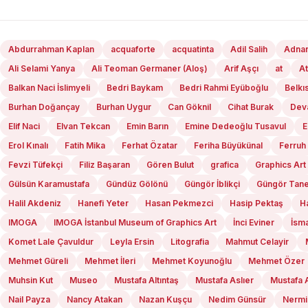
Abdurrahman Kaplan
acquaforte
acquatinta
Adil Salih
Adna
Ali Selami Yanya
Ali Teoman Germaner (Aloş)
Arif Aşçı
at
At
Balkan Naci İslimyeli
Bedri Baykam
Bedri Rahmi Eyüboğlu
Belkı
Burhan Doğançay
Burhan Uygur
Can Göknil
Cihat Burak
Deva
Elif Naci
Elvan Tekcan
Emin Barın
Emine Dedeoğlu Tusavul
E
Erol Kınalı
Fatih Mika
Ferhat Özatar
Feriha Büyükünal
Ferruh
Fevzi Tüfekçi
Filiz Başaran
Gören Bulut
grafica
Graphics Art
Gülsün Karamustafa
Gündüz Gölönü
Güngör İblikçi
Güngör Tan
Halil Akdeniz
Hanefi Yeter
Hasan Pekmezci
Hasip Pektaş
H
IMOGA
IMOGA İstanbul Museum of Graphics Art
İnci Eviner
İsma
Komet Lale Çavuldur
Leyla Ersin
Litografia
Mahmut Celayir
Mehmet Güreli
Mehmet İleri
Mehmet Koyunoğlu
Mehmet Özer
Muhsin Kut
Museo
Mustafa Altıntaş
Mustafa Aslıer
Mustafa 
Nail Payza
Nancy Atakan
Nazan Kuşçu
Nedim Günsür
Nermi