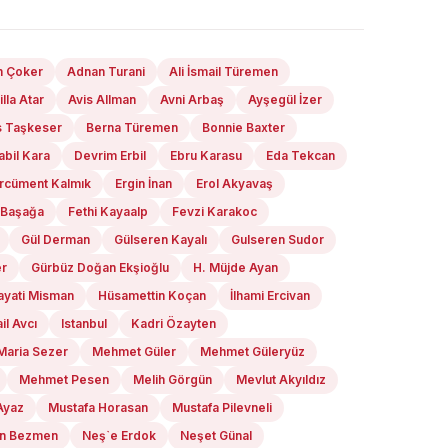
n Çoker
Adnan Turani
Ali İsmail Türemen
illa Atar
Avis Allman
Avni Arbaş
Ayşegül İzer
s Taşkeser
Berna Türemen
Bonnie Baxter
bil Kara
Devrim Erbil
Ebru Karasu
Eda Tekcan
rcüment Kalmık
Ergin İnan
Erol Akyavaş
 Başağa
Fethi Kayaalp
Fevzi Karakoc
Gül Derman
Gülseren Kayalı
Gulseren Sudor
er
Gürbüz Doğan Ekşioğlu
H. Müjde Ayan
ayati Misman
Hüsamettin Koçan
İlhami Ercivan
il Avcı
Istanbul
Kadri Özayten
Maria Sezer
Mehmet Güler
Mehmet Güleryüz
Mehmet Pesen
Melih Görgün
Mevlut Akyıldız
Ayaz
Mustafa Horasan
Mustafa Pilevneli
n Bezmen
Neş`e Erdok
Neşet Günal