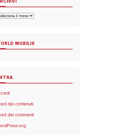
RCHIVI
rchivi
ORLD MOBILIS
NTRA
ccedi
eed dei contenuti
eed dei commenti
ordPress.org