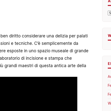
A
A
ben diritto considerare una delizia per palati
W
essioni e tecniche. C’è semplicemente da
pere esposte in uno spazio museale di grande
laboratorio di incisione e stampa che
E
iù grandi maestri di questa antica arte della
A
F
F
W