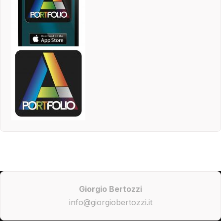
Giorgio Bertozzi
info@giorgiobertozzi.it