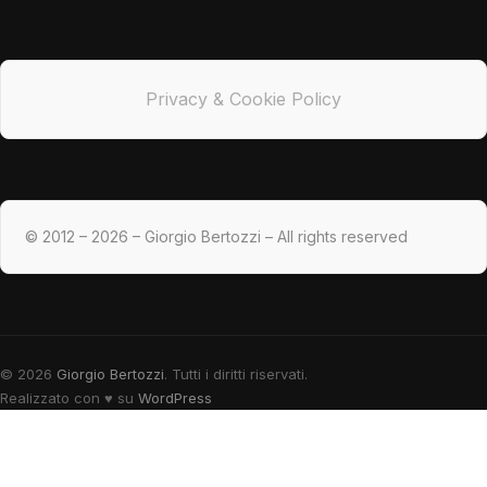
Privacy & Cookie Policy
© 2012 – 2026 – Giorgio Bertozzi – All rights reserved
© 2026
Giorgio Bertozzi
. Tutti i diritti riservati.
Realizzato con
♥
su
WordPress