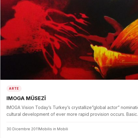
ARTE
IMOGA MÜSEZİ
IMOGA Vision Today’s Turkey’s crystallize”global actor” nominati
cultural development of ever more rapid provision occurs. Basi
30 Dicembre 2011
Mobilis in Mobili