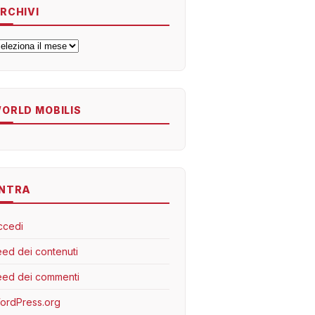
RCHIVI
rchivi
ORLD MOBILIS
NTRA
ccedi
eed dei contenuti
eed dei commenti
ordPress.org