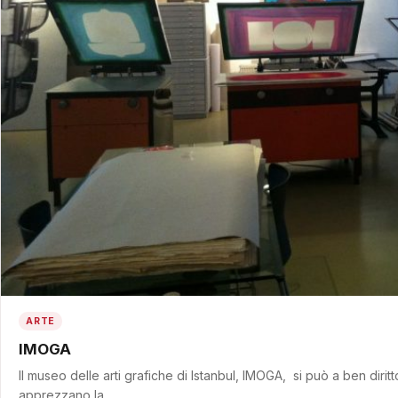
ARTE
IMOGA
Il museo delle arti grafiche di Istanbul, IMOGA, si può a ben diritt
apprezzano la…