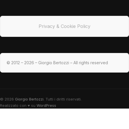
Privacy & Cookie Policy
© 2012 – 2026 – Giorgio Bertozzi – All rights reserved
© 2026
Giorgio Bertozzi
. Tutti i diritti riservati.
Realizzato con
♥
su
WordPress