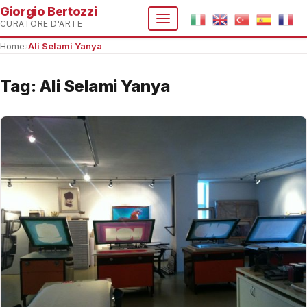
Giorgio Bertozzi
CURATORE D'ARTE
Home
›
Ali Selami Yanya
Tag:
Ali Selami Yanya