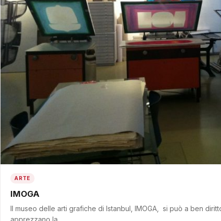
ARTE
IMOGA
Il museo delle arti grafiche di Istanbul, IMOGA, si può a ben diritt
apprezzano la…