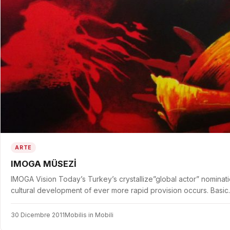
ARTE
IMOGA MÜSEZİ
IMOGA Vision Today’s Turkey’s crystallize”global actor” nominati
cultural development of ever more rapid provision occurs. Basi
30 Dicembre 2011
Mobilis in Mobili