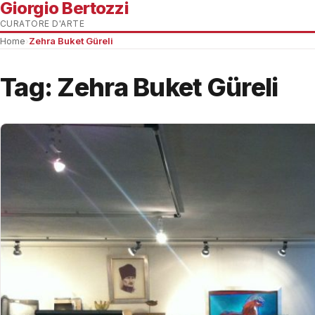
Giorgio Bertozzi
CURATORE D'ARTE
Home
›
Zehra Buket Güreli
Tag:
Zehra Buket Güreli