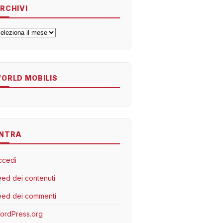
RCHIVI
rchivi
ORLD MOBILIS
NTRA
ccedi
eed dei contenuti
eed dei commenti
ordPress.org