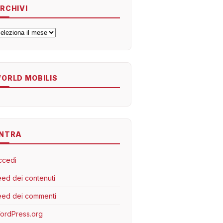
RCHIVI
rchivi
ORLD MOBILIS
NTRA
ccedi
eed dei contenuti
eed dei commenti
ordPress.org