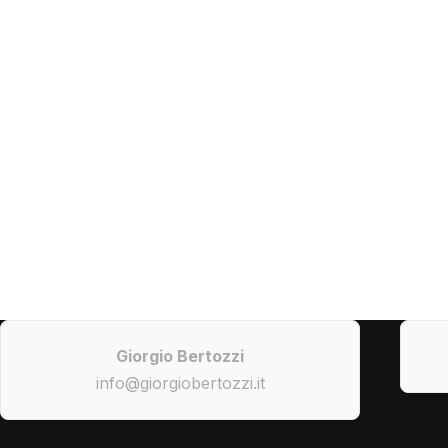
Giorgio Bertozzi
info@giorgiobertozzi.it