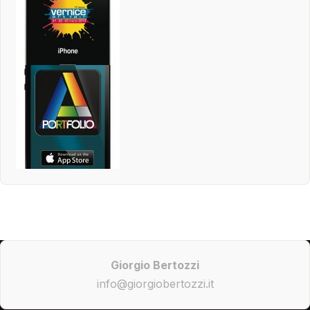
Giorgio Bertozzi
info@giorgiobertozzi.it