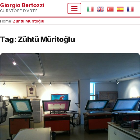
Giorgio Bertozzi
CURATORE D'ARTE
Home
›
Zühtü Müritoğlu
Tag:
Zühtü Müritoğlu