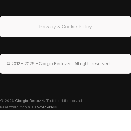
Privacy & Cookie Policy
© 2012 – 2026 – Giorgio Bertozzi – All rights reserved
© 2026
Giorgio Bertozzi
. Tutti i diritti riservati.
Realizzato con
♥
su
WordPress