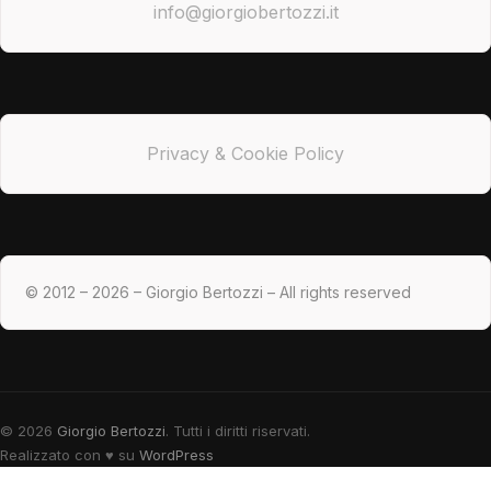
info@giorgiobertozzi.it
Privacy & Cookie Policy
© 2012 – 2026 – Giorgio Bertozzi – All rights reserved
© 2026
Giorgio Bertozzi
. Tutti i diritti riservati.
Realizzato con
♥
su
WordPress