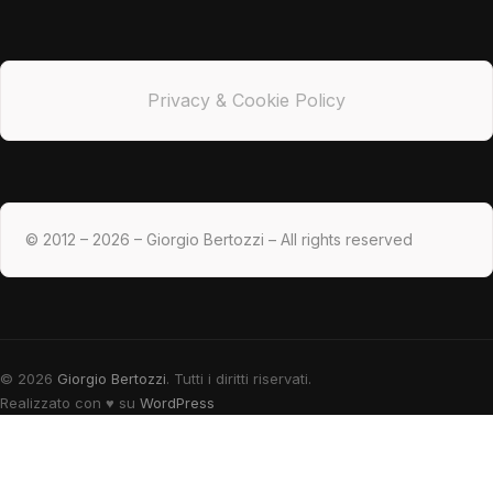
Privacy & Cookie Policy
© 2012 – 2026 – Giorgio Bertozzi – All rights reserved
© 2026
Giorgio Bertozzi
. Tutti i diritti riservati.
Realizzato con
♥
su
WordPress