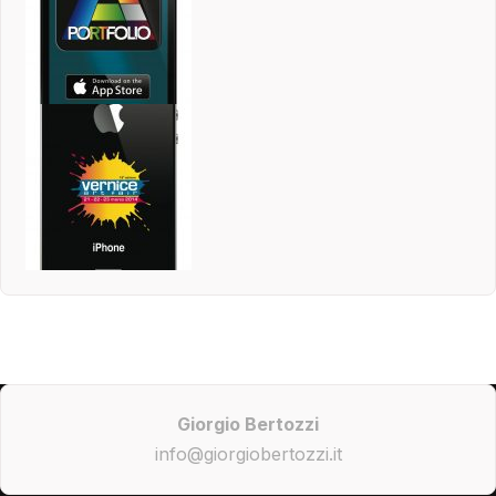
Giorgio Bertozzi
info@giorgiobertozzi.it