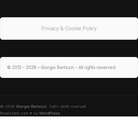
Privacy & Cookie Policy
© 2012 – 2026 – Giorgio Bertozzi – All rights reserved
© 2026
Giorgio Bertozzi
. Tutti i diritti riservati.
Realizzato con
♥
su
WordPress