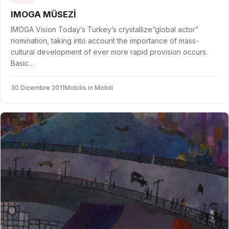
IMOGA MÜSEZİ
IMOGA Vision Today’s Turkey’s crystallize”global actor”
nomination, taking into account the importance of mass-
cultural development of ever more rapid provision occurs.
Basic…
30 Dicembre 2011
Mobilis in Mobili