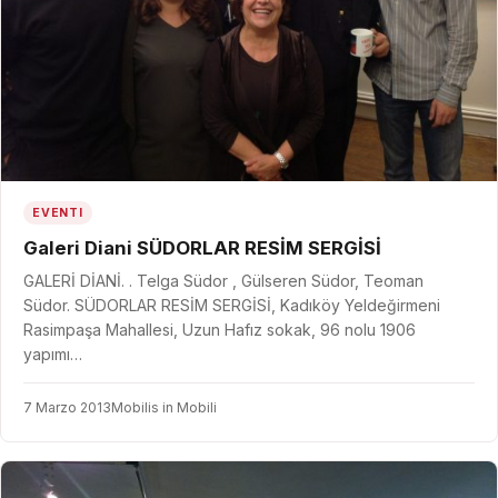
EVENTI
Galeri Diani SÜDORLAR RESİM SERGİSİ
GALERİ DİANİ. . Telga Südor , Gülseren Südor, Teoman
Südor. SÜDORLAR RESİM SERGİSİ, Kadıköy Yeldeğirmeni
Rasimpaşa Mahallesi, Uzun Hafız sokak, 96 nolu 1906
yapımı…
7 Marzo 2013
Mobilis in Mobili