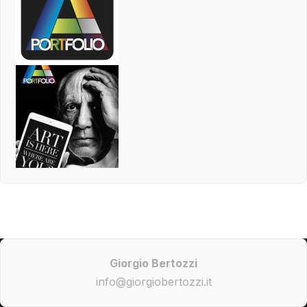
Giorgio Bertozzi
info@giorgiobertozzi.it