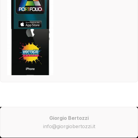
Giorgio Bertozzi
info@giorgiobertozzi.it