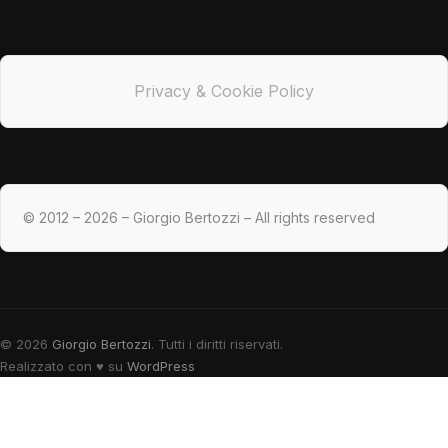
Privacy & Cookie Policy
© 2012 – 2026 – Giorgio Bertozzi – All rights reserved
© 2026
Giorgio Bertozzi
. Tutti i diritti riservati.
Realizzato con
♥
su
WordPress