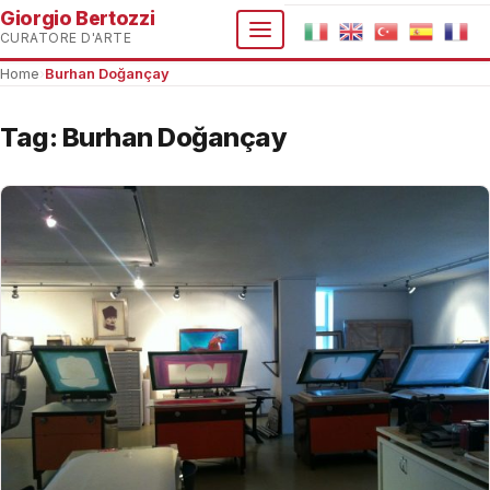
Giorgio Bertozzi
CURATORE D'ARTE
Home
›
Burhan Doğançay
Tag:
Burhan Doğançay