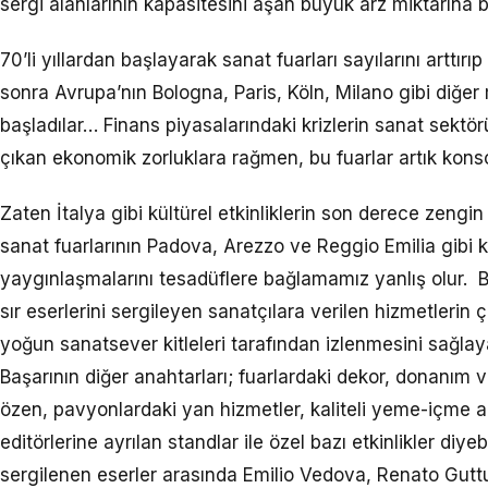
sergi alanlarının kapasitesini aşan büyük arz miktarına bi
70’li yıllardan başlayarak sanat fuarları sayılarını arttırı
sonra Avrupa’nın Bologna, Paris, Köln, Milano gibi diğe
başladılar… Finans piyasalarındaki krizlerin sanat sektö
çıkan ekonomik zorluklara rağmen, bu fuarlar artık kons
Zaten İtalya gibi kültürel etkinliklerin son derece zengin
sanat fuarlarının Padova, Arezzo ve Reggio Emilia gibi k
yaygınlaşmalarını tesadüflere bağlamamız yanlış olur. 
sır eserlerini sergileyen sanatçılara verilen hizmetlerin 
yoğun sanatsever kitleleri tarafından izlenmesini sağlaya
Başarının diğer anahtarları; fuarlardaki dekor, donanım 
özen, pavyonlardaki yan hizmetler, kaliteli yeme-içme al
editörlerine ayrılan standlar ile özel bazı etkinlikler diye
sergilenen eserler arasında Emilio Vedova, Renato Gutt