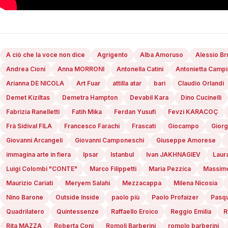
A ciò che la voce non dice
Agrigento
Alba Amoruso
Alessio Br
Andrea Cioni
Anna MORRONI
Antonella Catini
Antonietta Camp
Arianna DE NICOLA
Art Fuar
attilla atar
bari
Claudio Orlandi
Demet Kiziltas
Demetra Hampton
Devabil Kara
Dino Cucinelli
Fabrizia Ranelletti
Fatih Mika
Ferdan Yusufi
Fevzi KARACOÇ
Frà Sidival FILA
Francesco Farachi
Frascati
Giocampo
Giorg
Giovanni Arcangeli
Giovanni Camponeschi
Giuseppe Amorese
immagina arte in fiera
Ipsar
Istanbul
Ivan JAKHNAGIEV
Laur
Luigi Colombi "CONTE"
Marco Filippetti
Maria Pezzica
Massimo
Maurizio Cariati
Meryem Salahi
Mezzacappa
Milena Nicosia
Nino Barone
Outside Inside
paolo più
Paolo Profaizer
Pasqu
Quadrilatero
Quintessenze
Raffaello Eroico
Reggio Emilia
R
Rita MAZZA
Roberta Coni
Romoli Barberini
romolo barberini