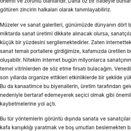
önemli ve zorunlu olanlarıdır. Daha öz bir ifadeyle bunlar
götüren zincirin halkaları olarak tanımlayabiliriz.
Müzeler ve sanat galerileri, günümüzde dünyanın dört 
miktarda sanat üretimi dikkate alınacak olursa, sanatçıl
küçük bir yüzdesini sergilemektedirler. Zaten internette
sanat temalı portallere girdiğimize, kafamızda üretilen bu
oluşabilir. Nitekim internet bugün milyonlarca sanatçını
temel vitrinlerden de söz etme fırsatı bulacağım. Venedik B
son yıllarda organize ettikleri etkinliklerde bir şekilde y
Bu da kanaatimce bu biyenallerin, üretim tarafından gelen
nedeniyle bertaraf edemeyerek seçici olmak gibi önemli v
kaybetmelerine yol açtı.
Bu tür yöntemlerin görüntü dışında sanata ve sanatçıla
kafa karışıklığı yaratmak ve boş umutları beslemekten ba