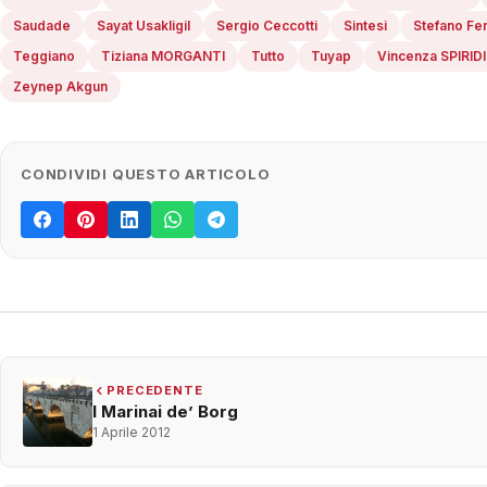
Saudade
Sayat Usakligil
Sergio Ceccotti
Sintesi
Stefano Fer
Teggiano
Tiziana MORGANTI
Tutto
Tuyap
Vincenza SPIRID
Zeynep Akgun
CONDIVIDI QUESTO ARTICOLO
PRECEDENTE
I Marinai de’ Borg
1 Aprile 2012