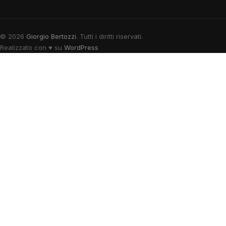
© 2026
Giorgio Bertozzi
. Tutti i diritti riservati.
Realizzato con
♥
su
WordPress