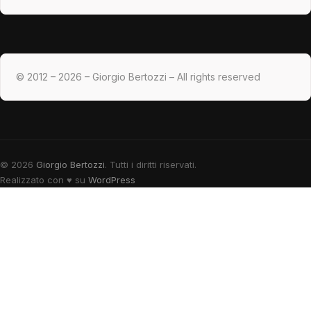
© 2012 – 2026 – Giorgio Bertozzi – All rights reserved
© 2026
Giorgio Bertozzi
. Tutti i diritti riservati.
Realizzato con
♥
su
WordPress