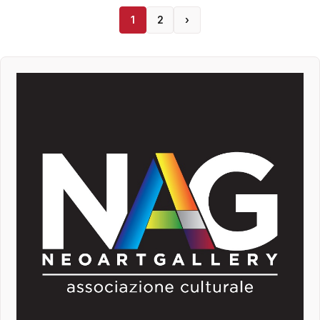
1
2
›