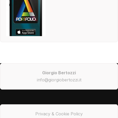
Giorgio Bertozzi
info@giorgiobertozzi.it
Privacy & Cookie Policy