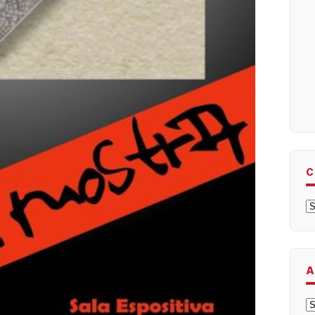
C
C
A
A