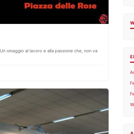
W
i. Un omaggio al lavoro e alla passione che, non va
E
A
F
F
W
A