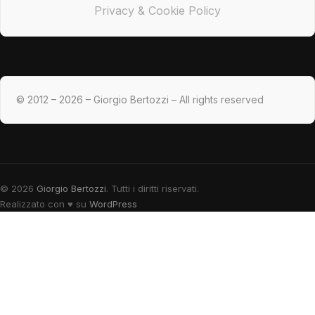
Privacy & Cookie Policy
© 2012 – 2026 – Giorgio Bertozzi – All rights reserved
© 2026
Giorgio Bertozzi
. Tutti i diritti riservati.
Realizzato con
♥
su
WordPress