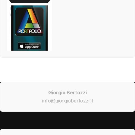
Giorgio Bertozzi
info@giorgiobertozzi.it