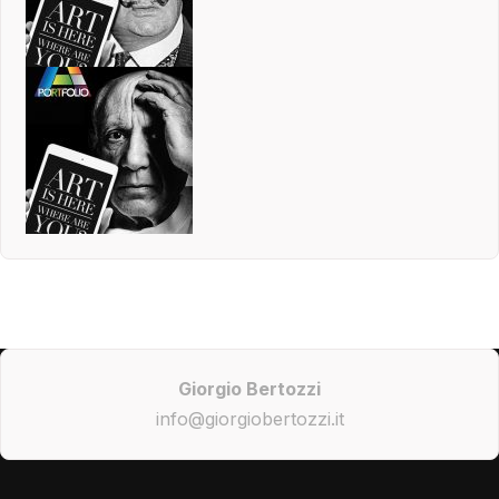
Giorgio Bertozzi
info@giorgiobertozzi.it