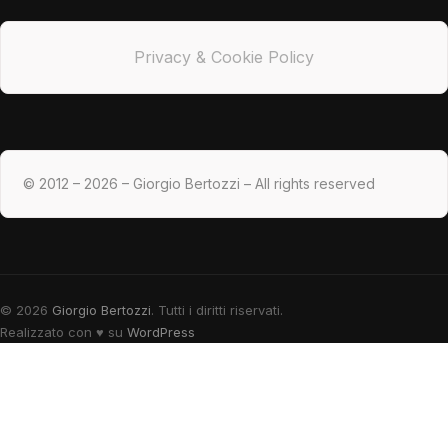
Privacy & Cookie Policy
© 2012 – 2026 – Giorgio Bertozzi – All rights reserved
© 2026
Giorgio Bertozzi
. Tutti i diritti riservati.
Realizzato con
♥
su
WordPress