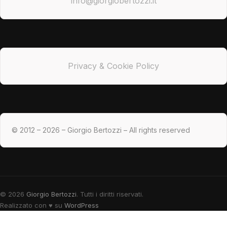
info@giorgiobertozzi.it
Privacy & Cookie Policy
© 2012 – 2026 – Giorgio Bertozzi – All rights reserved
© 2026
Giorgio Bertozzi
. Tutti i diritti riservati.
Realizzato con
♥
su
WordPress