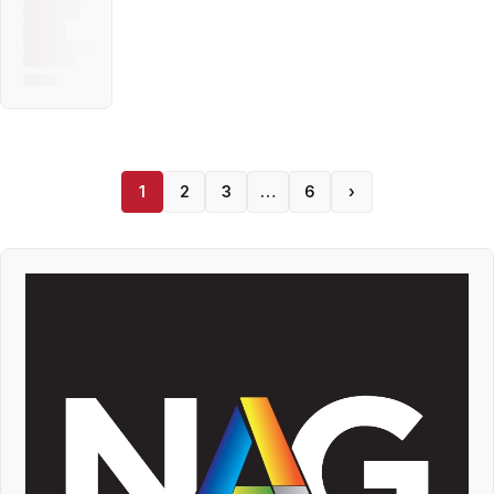
1
2
3
…
6
›