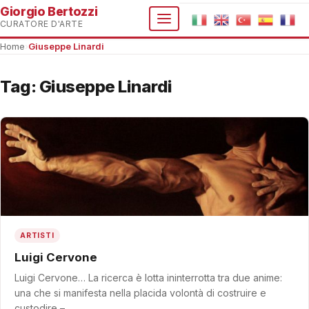
Giorgio Bertozzi
CURATORE D'ARTE
Home
›
Giuseppe Linardi
Tag:
Giuseppe Linardi
ARTISTI
Luigi Cervone
Luigi Cervone… La ricerca è lotta ininterrotta tra due anime:
una che si manifesta nella placida volontà di costruire e
custodire –…