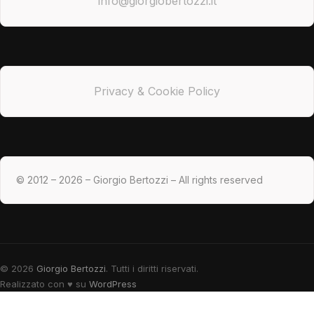
info@giorgiobertozzi.it
Privacy & Cookie Policy
© 2012 – 2026 – Giorgio Bertozzi – All rights reserved
© 2026
Giorgio Bertozzi
. Tutti i diritti riservati.
Realizzato con
♥
su
WordPress