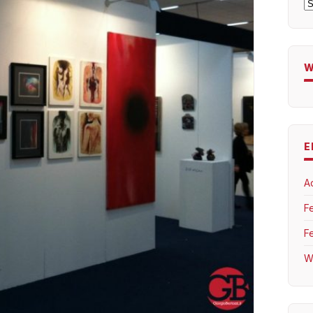
A
W
E
A
F
F
W