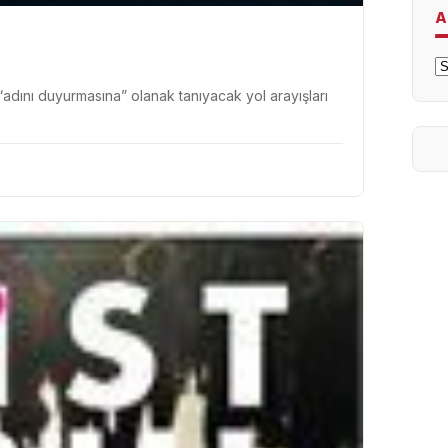
A
A
n “adını duyurmasına” olanak tanıyacak yol arayışları