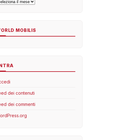
rchivi
ORLD MOBILIS
NTRA
ccedi
eed dei contenuti
eed dei commenti
ordPress.org