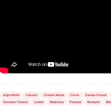
artportfolio
Calvario
Cosimo Resta
Croce
Davide Frisoni
Giovanni Tonucci
Loreto
Madonna
Pssione
Restarte
Rim