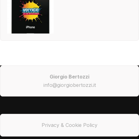
Giorgio Bertozzi
info@giorgiobertozzi.it
Privacy & Cookie Policy