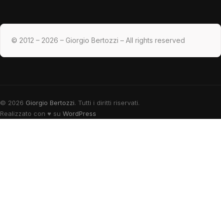
© 2012 – 2026 – Giorgio Bertozzi – All rights reserved
© 2026
Giorgio Bertozzi
. Tutti i diritti riservati.
Realizzato con
♥
su
WordPress