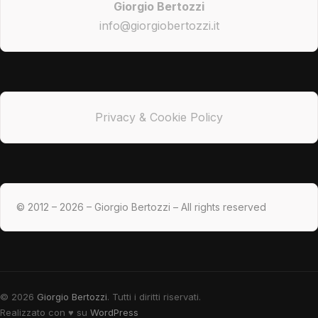
Giorgio Bertozzi
info@giorgiobertozzi.it
Privacy & Cookie Policy
© 2012 – 2026 – Giorgio Bertozzi – All rights reserved
© 2026
Giorgio Bertozzi
. Tutti i diritti riservati.
Realizzato con
♥
su
WordPress