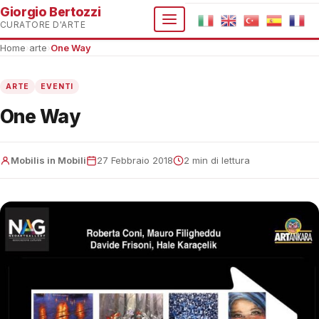
Giorgio Bertozzi
CURATORE D'ARTE
Home
›
arte
›
One Way
ARTE
EVENTI
One Way
Mobilis in Mobili
27 Febbraio 2018
2 min di lettura