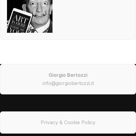
Giorgio Bertozzi
info@giorgiobertozzi.it
Privacy & Cookie Policy