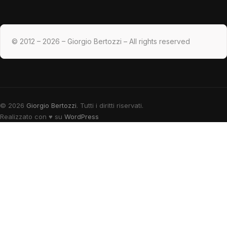
© 2012 – 2026 – Giorgio Bertozzi – All rights reserved
© 2026
Giorgio Bertozzi
. Tutti i diritti riservati.
Realizzato con
♥
su
WordPress