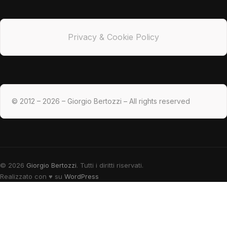
Privacy & Cookie Policy
© 2012 – 2026 – Giorgio Bertozzi – All rights reserved
© 2026
Giorgio Bertozzi
. Tutti i diritti riservati.
Realizzato con
♥
su
WordPress