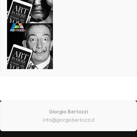
Giorgio Bertozzi
info@giorgiobertozzi.it