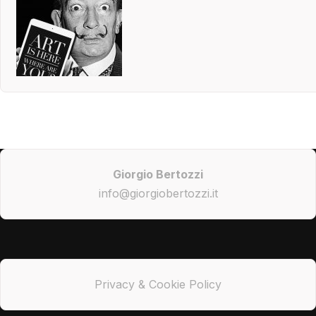
Giorgio Bertozzi
info@giorgiobertozzi.it
Privacy & Cookie Policy