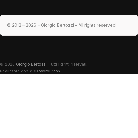
© 2012 – 2026 – Giorgio Bertozzi – All rights reserved
© 2026
Giorgio Bertozzi
. Tutti i diritti riservati.
Realizzato con
♥
su
WordPress