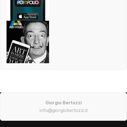
Giorgio Bertozzi
info@giorgiobertozzi.it