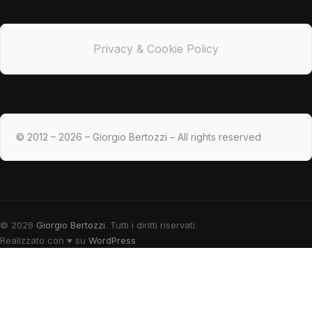
Privacy & Cookie Policy
© 2012 – 2026 – Giorgio Bertozzi – All rights reserved
© 2026
Giorgio Bertozzi
. Tutti i diritti riservati.
Realizzato con
♥
su
WordPress