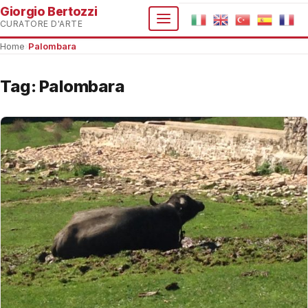
Giorgio Bertozzi
CURATORE D'ARTE
Home
›
Palombara
Tag:
Palombara