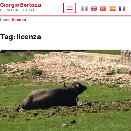
Giorgio Bertozzi
CURATORE D'ARTE
Home
›
licenza
Tag:
licenza