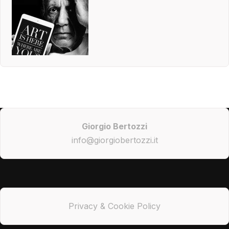
Giorgio Bertozzi
info@giorgiobertozzi.it
Privacy & Cookie Policy