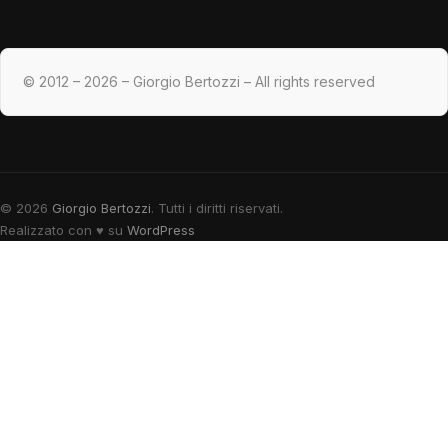
© 2012 – 2026 – Giorgio Bertozzi – All rights reserved
© 2026
Giorgio Bertozzi
. Tutti i diritti riservati.
Realizzato con
♥
su
WordPress