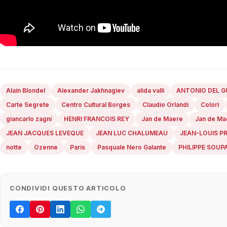
Alain Blondel
Alexander Jakhnagiev
alida valli
ANTONIO DEL G
Carte Segrete
Centro Cultural Borges
Claudio Orlandi
Colori
giancarlo zagni
HENRI FRANCOIS REY
Jan de Maere
Jan de Ma
JEAN JACQUES LEVEQUE
JEAN LUC CHALUMEAU
JEAN-LOUIS P
notte
Ozenne
Paris
Pasquale Nero Galante
PHILIPPE SOUP
CONDIVIDI QUESTO ARTICOLO