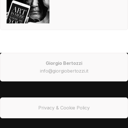
Giorgio Bertozzi
info@giorgiobertozzi.it
Privacy & Cookie Policy