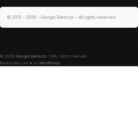
© 2012 – 2026 – Giorgio Bertozzi – All rights reserved
© 2026
Giorgio Bertozzi
. Tutti i diritti riservati.
Realizzato con
♥
su
WordPress