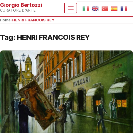
Giorgio Bertozzi
CURATORE D'ARTE
Home
›
HENRI FRANCOIS REY
Tag:
HENRI FRANCOIS REY