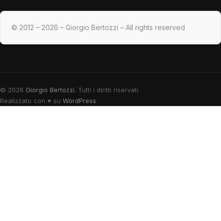
© 2012 – 2026 – Giorgio Bertozzi – All rights reserved
© 2026
Giorgio Bertozzi
. Tutti i diritti riservati.
Realizzato con
♥
su
WordPress