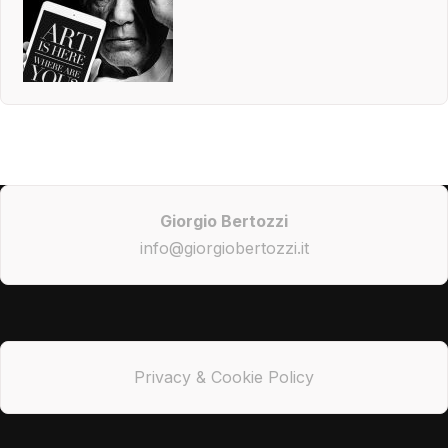
Giorgio Bertozzi
info@giorgiobertozzi.it
Privacy & Cookie Policy