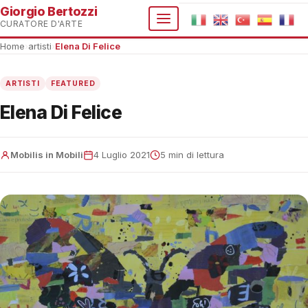
Giorgio Bertozzi
CURATORE D'ARTE
Home
›
artisti
›
Elena Di Felice
ARTISTI
FEATURED
Elena Di Felice
Mobilis in Mobili
4 Luglio 2021
5 min di lettura