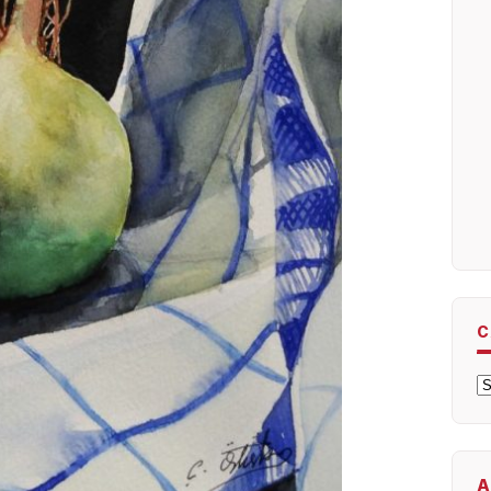
C
C
A