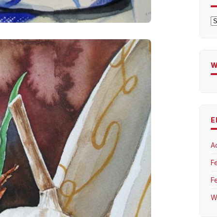
A
W
E
A
F
F
W