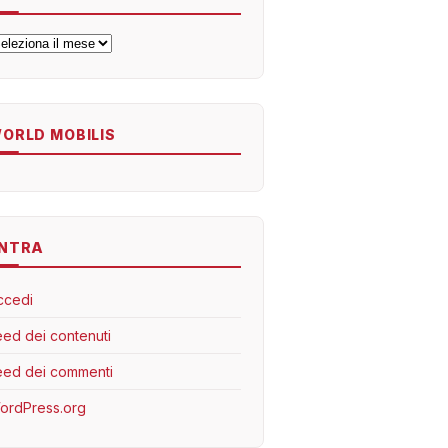
rchivi
ORLD MOBILIS
NTRA
ccedi
eed dei contenuti
eed dei commenti
ordPress.org