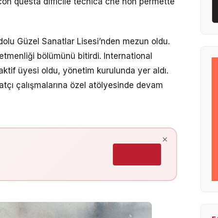
con questa difficile tecnica che non permette
dolu Güzel Sanatlar Lisesi’nden mezun oldu.
tmenliği bölümünü bitirdi. International
ktif üyesi oldu, yönetim kurulunda yer aldı.
natçı çalışmalarına özel atölyesinde devam
×
Iscriviti