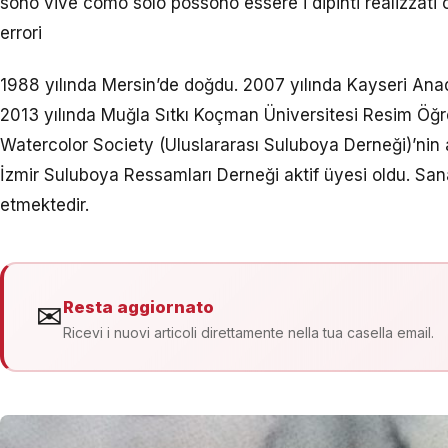
sono vive comò solo possono essere i dipinti realizzati 
errori
1988 yılında Mersin’de doğdu. 2007 yılında Kayseri Ana
2013 yılında Muğla Sıtkı Koçman Üniversitesi Resim Öğre
Watercolor Society (Uluslararası Suluboya Derneği)’nin a
İzmir Suluboya Ressamları Derneği aktif üyesi oldu. Sa
etmektedir.
Resta aggiornato
✉
Ricevi i nuovi articoli direttamente nella tua casella email.