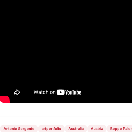
Antonio Sorgente
artportfolio
Australia
Austria
Beppe Palo