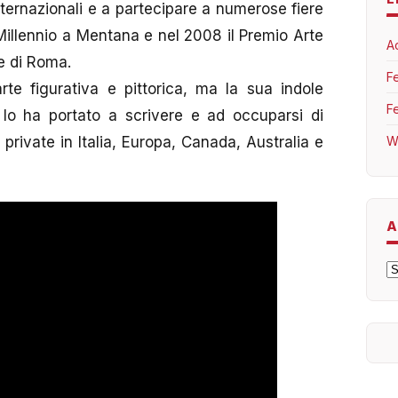
internazionali e a partecipare a numerose fiere
I Millennio a Mentana e nel 2008 il Premio Arte
A
e di Roma.
F
l’arte figurativa e pittorica, ma la sua indole
F
i lo ha portato a scrivere e ad occuparsi di
W
 private in Italia, Europa, Canada, Australia e
A
A