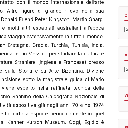
ntatto con il mondo internazionale dell’arte
o. Altre figure di grande rilievo nella sua
C
 Donald Friend Peter Kingston, Martin Sharp,
olti altri espatriati australiani all’epoca
C
ica viaggia estensivamente in tutto il mondo,
n Bretagna, Grecia, Turchia, Tunisia, India,
merica, ed in Messico per studiare la cultura e
A
rature Straniere (Inglese e Francese) presso
A
e sulla Storia e sull’Arte Bizantina. Diviene
d’incisione sotto la magistrale guida di Mario
viene esperto nella raffinata tecnica della
W
onio Sannino della Calcografia Nazionale di
tività espositiva già negli anni ’70 e nel 1974
 lo porta a esporre periodicamente in quel
al Kanner Kurzon Museum. Oggi, Egidio è
E