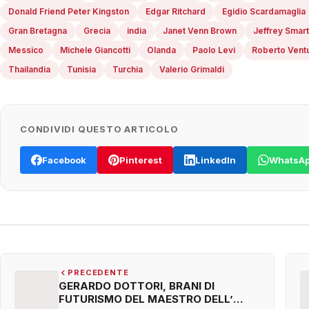
Donald Friend Peter Kingston
Edgar Ritchard
Egidio Scardamaglia
Gran Bretagna
Grecia
india
Janet Venn Brown
Jeffrey Smart
Messico
Michele Giancotti
Olanda
Paolo Levi
Roberto Vent
Thailandia
Tunisia
Turchia
Valerio Grimaldi
CONDIVIDI QUESTO ARTICOLO
Facebook
Pinterest
LinkedIn
WhatsA
PRECEDENTE
GERARDO DOTTORI, BRANI DI
FUTURISMO DEL MAESTRO DELL’