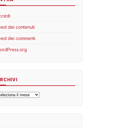
ccedi
eed dei contenuti
eed dei commenti
ordPress.org
RCHIVI
rchivi