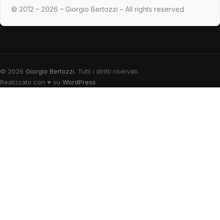
© 2012 – 2026 – Giorgio Bertozzi – All rights reserved
© 2026
Giorgio Bertozzi
. Tutti i diritti riservati.
Realizzato con
♥
su
WordPress