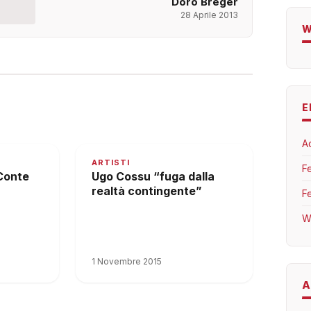
Doro Breger
28 Aprile 2013
W
E
A
ARTISTI
F
Conte
Ugo Cossu “fuga dalla
realtà contingente”
F
W
1 Novembre 2015
A