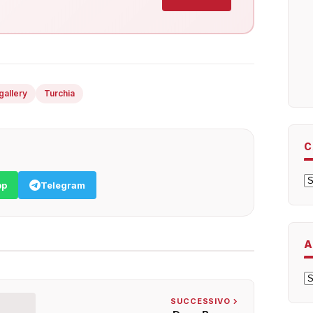
gallery
Turchia
C
C
pp
Telegram
A
A
SUCCESSIVO