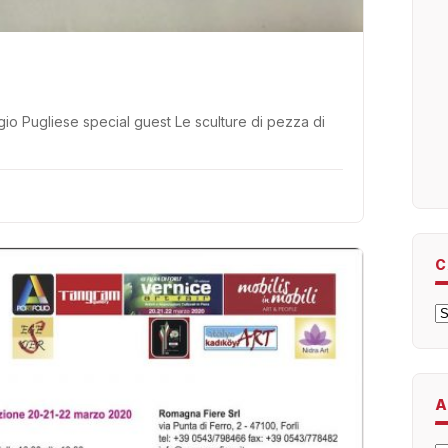
gio Pugliese special guest Le sculture di pezza di
C
C
A