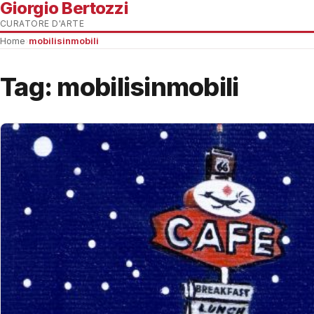
Giorgio Bertozzi
CURATORE D'ARTE
Home
›
mobilisinmobili
Tag:
mobilisinmobili