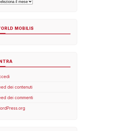
rchivi
ORLD MOBILIS
NTRA
ccedi
eed dei contenuti
eed dei commenti
ordPress.org