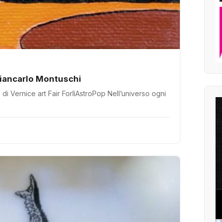
 di Giancarlo Montuschi
di Vernice art Fair ForlìAstroPop Nell’universo ogni