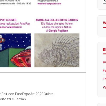
A
W
E
A
F
F
W
rt Fair con EuroExpoArt 2020Quinta
Bertozzi e Ferdan…