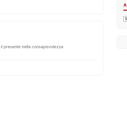
A
A
n il presente nella consapevolezza