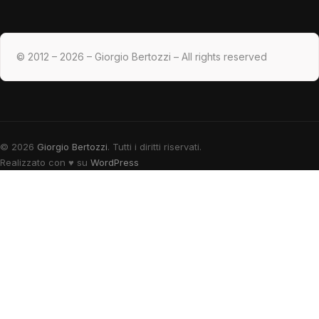
© 2012 – 2026 – Giorgio Bertozzi – All rights reserved
© 2026
Giorgio Bertozzi
. Tutti i diritti riservati.
Realizzato con
♥
su
WordPress