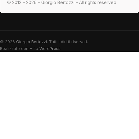
© 2012 – 2026 – Giorgio Bertozzi – All rights reserved
© 2026
Giorgio Bertozzi
. Tutti i diritti riservati.
Realizzato con
♥
su
WordPress