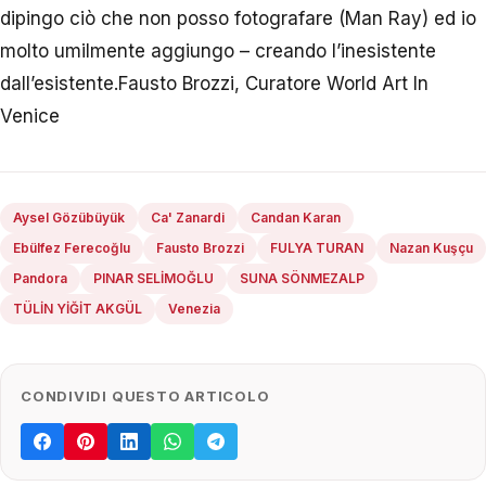
dipingo ciò che non posso fotografare (Man Ray) ed io
molto umilmente aggiungo – creando l’inesistente
dall’esistente.Fausto Brozzi, Curatore World Art In
Venice
Aysel Gözübüyük
Ca' Zanardi
Candan Karan
Ebülfez Ferecoğlu
Fausto Brozzi
FULYA TURAN
Nazan Kuşçu
Pandora
PINAR SELİMOĞLU
SUNA SÖNMEZALP
TÜLİN YİĞİT AKGÜL
Venezia
CONDIVIDI QUESTO ARTICOLO