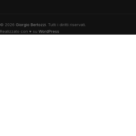
© 2026
Giorgio Bertozzi
. Tutti i diritti riservati.
Realizzato con
♥
su
WordPress