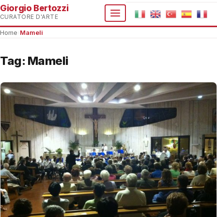
Giorgio Bertozzi
CURATORE D'ARTE
Home
›
Mameli
Tag:
Mameli