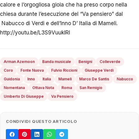
calore e l’orgogliosa gioia che ha preso corpo nella
chiesa durante l’esecuzione del “Va pensiero” dal
Nabucco di Verdi e dell’Inno D’ Italia di Mameli.
http://youtu.be/L3S9VuukIRI
Arman Azemoon
Banda musicale
Benigni
Colleverde
Coro
Fonte Nuova
Fulvio Riccioni
Giuseppe Verdi
Guidonia
Inno
Italia
Mameli
Marco De Santis
Nabucco
Nomentana
Ottava Nota
Roma
San Remigio
Umberto Di Giuseppe
Va Pensiero
CONDIVIDI QUESTO ARTICOLO