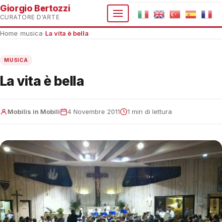
Giorgio Bertozzi
CURATORE D'ARTE
Home
›
musica
›
La vita è bella
MUSICA
La vita è bella
Mobilis in Mobili
4 Novembre 2011
1 min di lettura