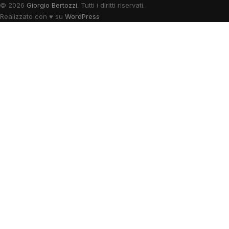
© 2026
Giorgio Bertozzi
. Tutti i diritti riservati.
Realizzato con
♥
su
WordPress