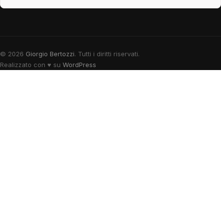
© 2026
Giorgio Bertozzi
. Tutti i diritti riservati.
Realizzato con
♥
su
WordPress