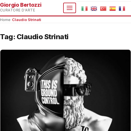
Giorgio Bertozzi
CURATORE D'ARTE
Home
›
Claudio Strinati
Tag:
Claudio Strinati