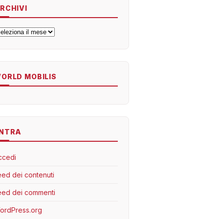
RCHIVI
rchivi
ORLD MOBILIS
NTRA
ccedi
eed dei contenuti
eed dei commenti
ordPress.org