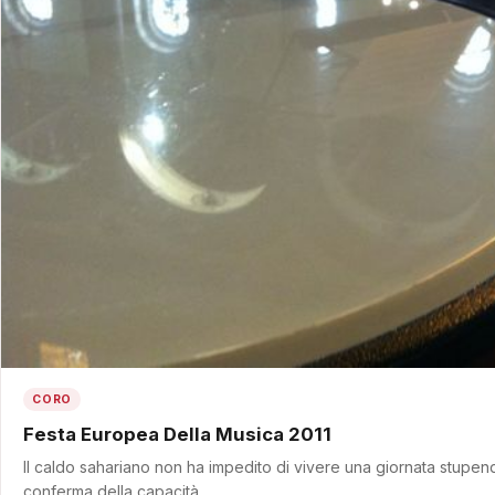
CORO
Festa Europea Della Musica 2011
Il caldo sahariano non ha impedito di vivere una giornata stupend
conferma della capacità…