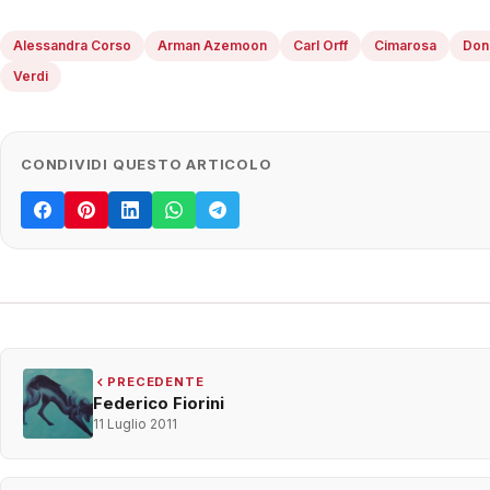
Alessandra Corso
Arman Azemoon
Carl Orff
Cimarosa
Doni
Verdi
CONDIVIDI QUESTO ARTICOLO
PRECEDENTE
Federico Fiorini
11 Luglio 2011