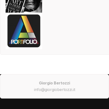
Giorgio Bertozzi
info@giorgiobertozzi.it