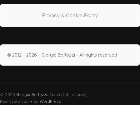
Privacy & Cookie Policy
© 2012 – 2026 – Giorgio Bertozzi – All rights reserved
© 2026
Giorgio Bertozzi
. Tutti i diritti riservati.
Realizzato con
♥
su
WordPress