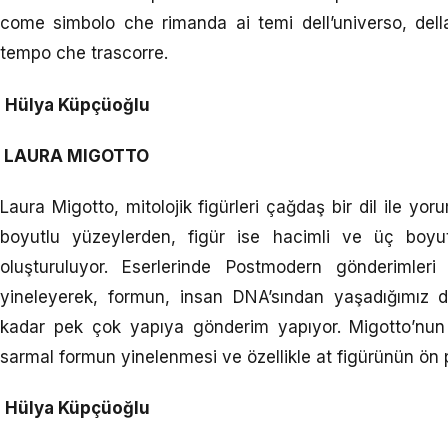
come simbolo che rimanda ai temi dell’universo, del
tempo che trascorre.
Hülya Küpçüoğlu
LAURA MIGOTTO
Laura Migotto, mitolojik figürleri çağdaş bir dil ile y
boyutlu yüzeylerden, figür ise hacimli ve üç boyut 
oluşturuluyor. Eserlerinde Postmodern gönderimleri
yineleyerek, formun, insan DNA’sından yaşadığımız 
kadar pek çok yapıya gönderim yapıyor. Migotto’nun he
sarmal formun yinelenmesi ve özellikle at figürünün ön p
Hülya Küpçüoğlu