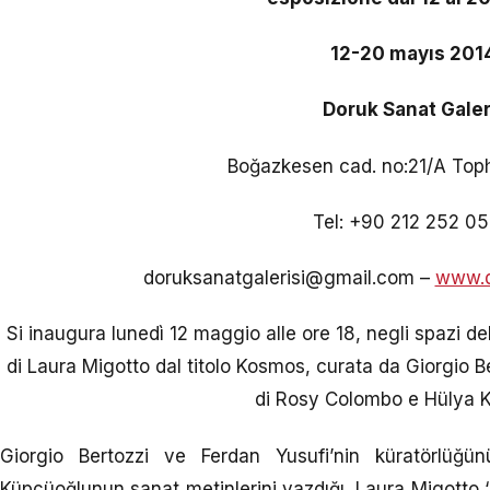
12-20 mayıs 20
Doruk Sanat Galer
Boğazkesen cad. no:21/A Top
Tel: +90 212 252 0
doruksanatgalerisi@gmail.com –
www.d
Si inaugura lunedì 12 maggio alle ore 18, negli spazi del
di Laura Migotto dal titolo Kosmos, curata da Giorgio Ber
di Rosy Colombo e Hülya 
Giorgio Bertozzi ve Ferdan Yusufi’nin küratörlüğ
Küpçüoğlunun sanat metinlerini yazdığı, Laura Migotto 