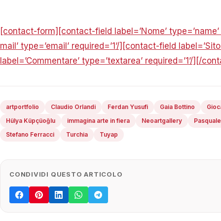
[contact-form][contact-field label=’Nome’ type=’name’ r
mail’ type=’email’ required=’1’/][contact-field label=’Sito
label=’Commentare’ type=’textarea’ required=’1’/][/cont
artportfolio
Claudio Orlandi
Ferdan Yusufi
Gaia Bottino
Gio
Hülya Küpçüoğlu
immagina arte in fiera
Neoartgallery
Pasquale
Stefano Ferracci
Turchia
Tuyap
CONDIVIDI QUESTO ARTICOLO