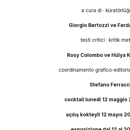
a cura di · küratörlü
Giorgio Bertozzi ve Ferd
testi critici · kritik me
Rosy Colombo ve Hülya 
coordinamento grafico-editoriale
Stefano Ferracc
cocktail lunedì 12 maggio 
açılış kokteyli 12 mayıs 2
esposizione dal 12 al 2