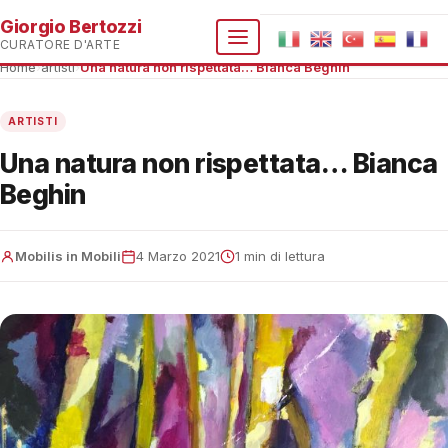
Giorgio Bertozzi
CURATORE D'ARTE
Home
›
artisti
›
Una natura non rispettata… Bianca Beghin
ARTISTI
Una natura non rispettata… Bianca
Beghin
Mobilis in Mobili
4 Marzo 2021
1 min di lettura