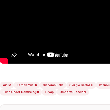
Artist
Ferdan Yusufi
Giacomo Balla
Giorgio Bertozzi
Istanbu
Tuba Önder Demi̇rci̇oğlu
Tuyap
Umberto Boccioni