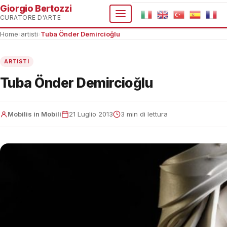
Giorgio Bertozzi
CURATORE D'ARTE
Home
›
artisti
›
Tuba Önder Demircioğlu
ARTISTI
Tuba Önder Demircioğlu
Mobilis in Mobili
21 Luglio 2013
3 min di lettura