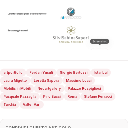
artportfolio
Ferdan Yusufi
Giorgio Bertozzi
Istanbul
Laura Migotto
Loretta Sapora
Massimo Locci
Mobilis in Mobili
Neoartgallery
Palazzo Rospigliosi
Pasquale Pazzaglia
Pino Bucci
Roma
Stefano Ferracci
Turchia
Valter Vari
CONDIVIDI QUESTO ARTICOLO