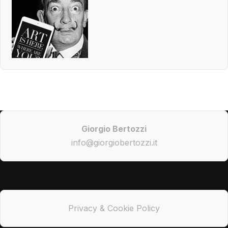
Giorgio Bertozzi
info@giorgiobertozzi.it
Privacy & Cookie Policy