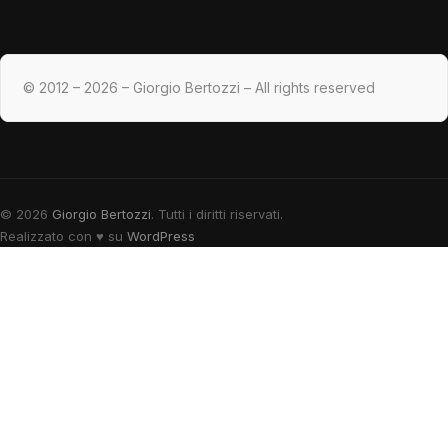
© 2012 – 2026 – Giorgio Bertozzi – All rights reserved
© 2026
Giorgio Bertozzi
. Tutti i diritti riservati.
Realizzato con
♥
su
WordPress