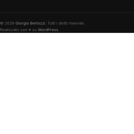
© 2026
Giorgio Bertozzi
. Tutti i diritti riservati.
Realizzato con
♥
su
WordPress