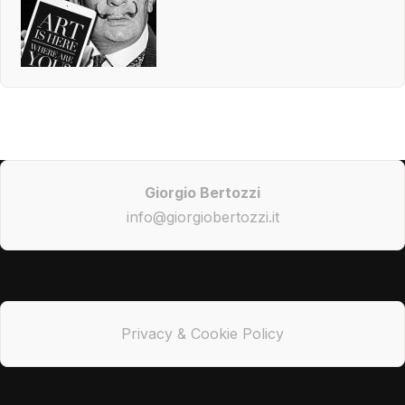
Giorgio Bertozzi
info@giorgiobertozzi.it
Privacy & Cookie Policy