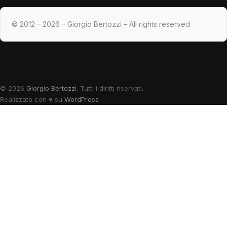
© 2012 – 2026 – Giorgio Bertozzi – All rights reserved
© 2026
Giorgio Bertozzi
. Tutti i diritti riservati.
Realizzato con
♥
su
WordPress